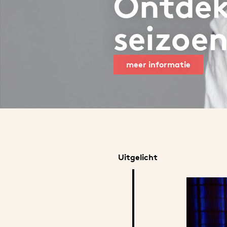
Ontdek
seizoe
meer informatie
Uitgelicht