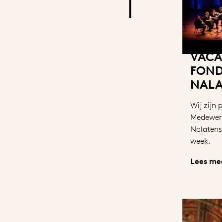
VACA
FOND
NALA
Wij zijn 
Medewer
Nalatens
week.
Lees me