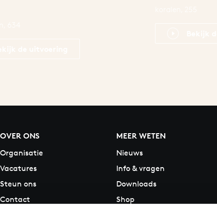
koralen, 255
n, 634
Bekijk d
ekijk de uitvoering
OVER ONS
MEER WETEN
Organisatie
Nieuws
Vacatures
Info & vragen
Steun ons
Downloads
Contact
Shop