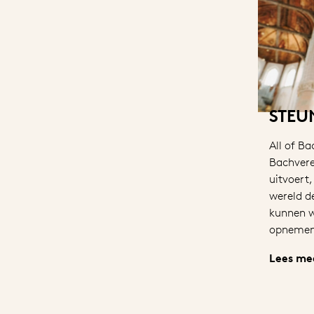
STEU
All of Ba
Bachvere
uitvoert
wereld de
kunnen w
opnemen
Lees me