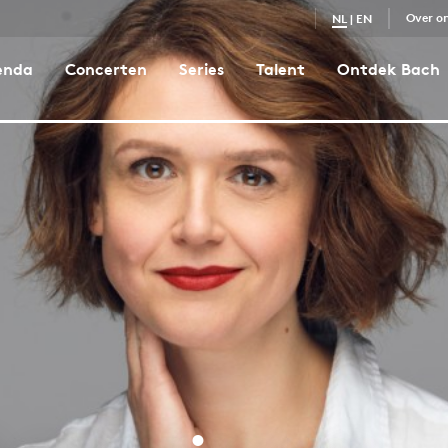
Over o
NL
|
EN
enda
Concerten
Series
Talent
Ontdek Bach