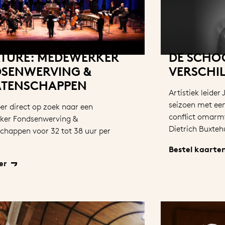
TURE: MEDEWERKER
DE SCHO
SENWERVING &
VERSCHI
TENSCHAPPEN
Artistiek leider
seizoen met ee
per direct op zoek naar een
conflict omarmt
ker Fondsenwerving &
Dietrich Buxteh
chappen voor 32 tot 38 uur per
Bestel kaarte
er