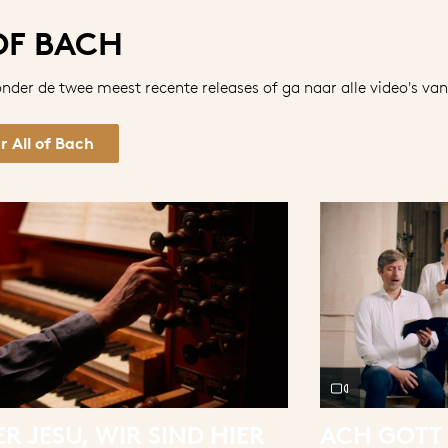
OF BACH
onder de twee meest recente releases of ga naar alle video's van
 All of Bach
ER JESU, WIR SIND HIER
ACH GOTT