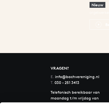
Nieuw
orgelwerke
B
VRAGEN?
E.
info@bachvereniging.nl
T.
030 - 251 3413
Telefonisch bereikbaar van
maandag t/m vrijdag van
9.30 tot 12.30 uur