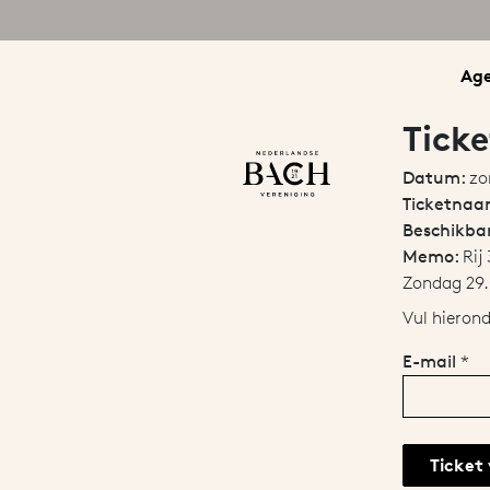
Ag
Ticke
Datum:
zo
Ticketna
Beschikbar
Memo:
Rij 
Zondag 29.
Vul hieron
E-mail
*
Ticket