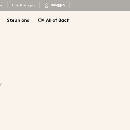
Inloggen
ns
Info & vragen
Steun ons
All of Bach
en