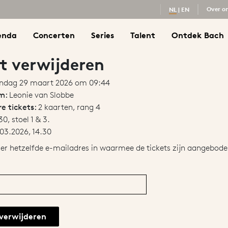
Over o
NL
|
EN
enda
Concerten
Series
Talent
Ontdek Bach
t verwijderen
ndag 29 maart 2026 om 09:44
am:
Leonie van Slobbe
e tickets:
2 kaarten, rang 4
30, stoel 1 & 3.
03.2026, 14.30
der hetzelfde e-mailadres in waarmee de tickets zijn aangebod
 verwijderen