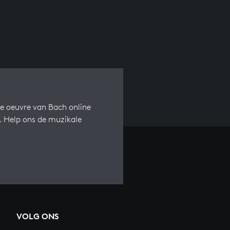
e oeuvre van Bach online
s. Help ons de muzikale
VOLG ONS