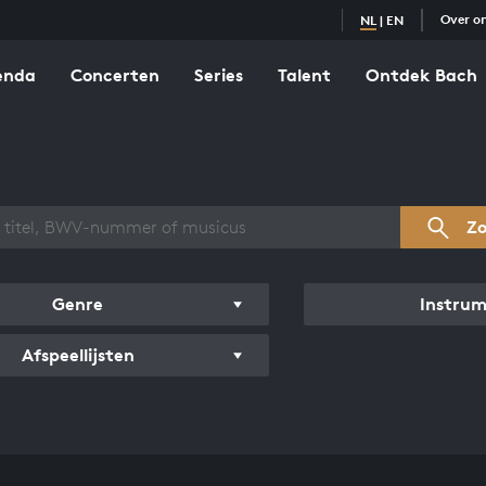
Over o
NL
|
EN
enda
Concerten
Series
Talent
Ontdek Bach
zicht werken
Z
Genre
Instru
Afspeellijsten