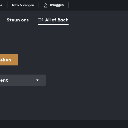
Inloggen
ns
Info & vragen
Steun ons
All of Bach
oeken
ment