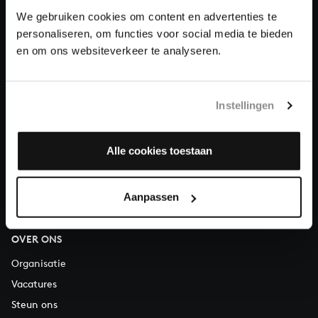
We gebruiken cookies om content en advertenties te
Doneren
personaliseren, om functies voor social media te bieden
en om ons websiteverkeer te analyseren.
Over All of Bach
Instellingen
VRAGEN?
E.
info@bachvereniging.nl
Alle cookies toestaan
T.
030 - 251 3413
Telefonisch bereikbaar van maandag t/m vrijdag van 9.30 tot
Aanpassen
12.30 uur
OVER ONS
Organisatie
Vacatures
Steun ons