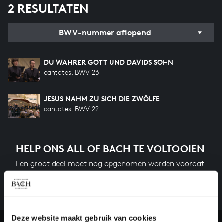
2 RESULTATEN
BWV-nummer aflopend
DU WAHRER GOTT UND DAVIDS SOHN
cantates, BWV 23
JESUS NAHM ZU SICH DIE ZWÖLFE
cantates, BWV 22
HELP ONS ALL OF BACH TE VOLTOOIEN
Een groot deel moet nog opgenomen worden voordat
het gehele oeuvre van Bach online staat. Dit redden
we niet zonder financiële steun van donateurs. Help
ons de muzikale nalatenschap van Bach te voltooien
en steun ons met een gift!
Deze website maakt gebruik van cookies