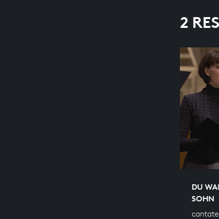
2 RE
DU WA
SOHN
cantate