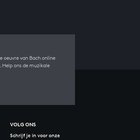
e oeuvre van Bach online
s. Help ons de muzikale
VOLG ONS
Schrijf je in voor onze