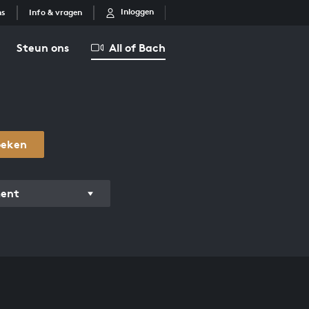
Inloggen
ns
Info & vragen
Steun ons
All of Bach
oeken
ment