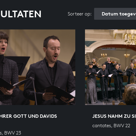
SULTATEN
Datum toegev
Sorteer op:
HRER GOTT UND DAVIDS
JESUS NAHM ZU S
cantates, BWV 22
s, BWV 23