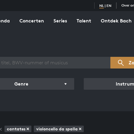
Over o
NL
|
EN
enda
Concerten
Series
Talent
Ontdek Bach
zicht werken
Z
Genre
Instru
:
cantates
violoncello da spalla