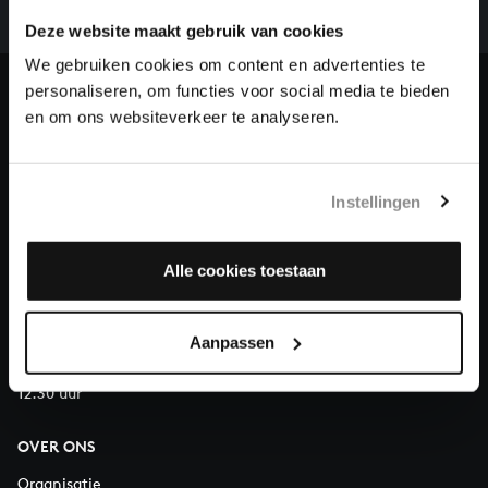
we niet zonder financiële steun van donateurs. Help
ons de muzikale nalatenschap van Bach te voltooien
Deze website maakt gebruik van cookies
en steun ons met een gift!
We gebruiken cookies om content en advertenties te
personaliseren, om functies voor social media te bieden
Doneren
en om ons websiteverkeer te analyseren.
Over All of Bach
Instellingen
VRAGEN?
Alle cookies toestaan
E.
info@bachvereniging.nl
T.
030 - 251 3413
Aanpassen
Telefonisch bereikbaar van maandag t/m vrijdag van 9.30 tot
12.30 uur
OVER ONS
Organisatie