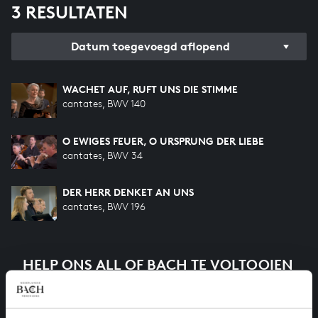
3 RESULTATEN
Datum toegevoegd aflopend
WACHET AUF, RUFT UNS DIE STIMME
cantates, BWV 140
O EWIGES FEUER, O URSPRUNG DER LIEBE
cantates, BWV 34
DER HERR DENKET AN UNS
cantates, BWV 196
HELP ONS ALL OF BACH TE VOLTOOIEN
Een groot deel moet nog opgenomen worden voordat
het gehele oeuvre van Bach online staat. Dit redden