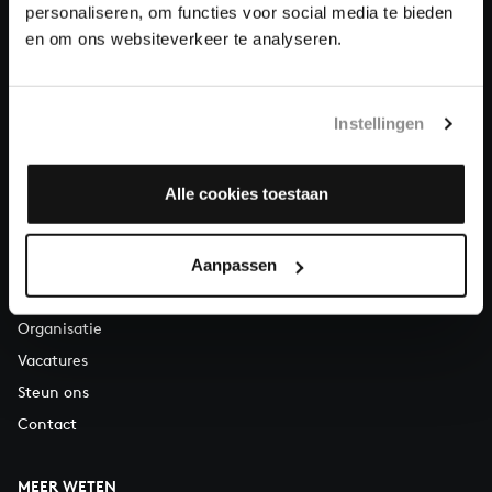
Over All of Bach
personaliseren, om functies voor social media te bieden
en om ons websiteverkeer te analyseren.
VRAGEN?
Instellingen
E.
info@bachvereniging.nl
T.
030 - 251 3413
Alle cookies toestaan
Telefonisch bereikbaar van maandag t/m vrijdag van 9.30 tot
12.30 uur
Aanpassen
OVER ONS
Organisatie
Vacatures
Steun ons
Contact
MEER WETEN