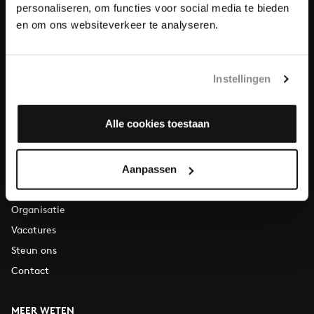
Over All of Bach
personaliseren, om functies voor social media te bieden
en om ons websiteverkeer te analyseren.
VRAGEN?
Instellingen
E.
info@bachvereniging.nl
T.
030 - 251 3413
Alle cookies toestaan
Telefonisch bereikbaar van maandag t/m vrijdag van 9.30 tot
12.30 uur
Aanpassen
OVER ONS
Organisatie
Vacatures
Steun ons
Contact
MEER WETEN