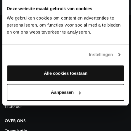
we niet zonder financiële steun van donateurs. Help
ons de muzikale nalatenschap van Bach te voltooien
Deze website maakt gebruik van cookies
en steun ons met een gift!
We gebruiken cookies om content en advertenties te
personaliseren, om functies voor social media te bieden
Doneren
en om ons websiteverkeer te analyseren.
Over All of Bach
Instellingen
Alle cookies toestaan
VRAGEN?
E.
info@bachvereniging.nl
T.
030 - 251 3413
Aanpassen
Telefonisch bereikbaar van maandag t/m vrijdag van 9.30 tot
12.30 uur
OVER ONS
Organisatie