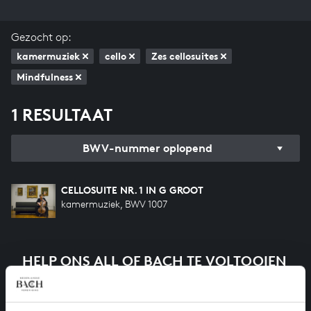
Gezocht op:
kamermuziek
cello
Zes cellosuites
Mindfulness
1 RESULTAAT
BWV-nummer oplopend
CELLOSUITE NR. 1 IN G GROOT
kamermuziek, BWV 1007
HELP ONS ALL OF BACH TE VOLTOOIEN
Een groot deel moet nog opgenomen worden voordat
het gehele oeuvre van Bach online staat. Dit redden