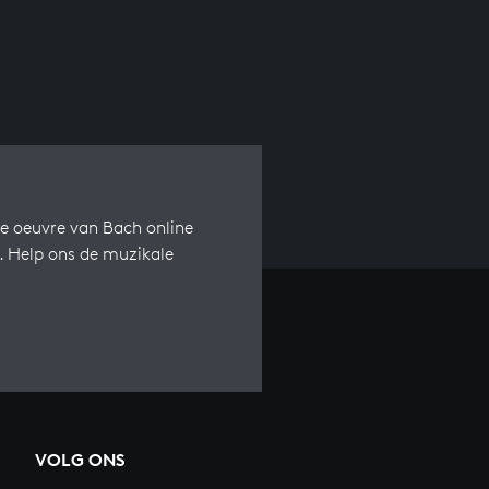
e oeuvre van Bach online
s. Help ons de muzikale
VOLG ONS