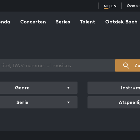
Over o
NL
|
EN
enda
Concerten
Series
Talent
Ontdek Bach
zicht werken
Z
Genre
Instru
Serie
Afspeelli