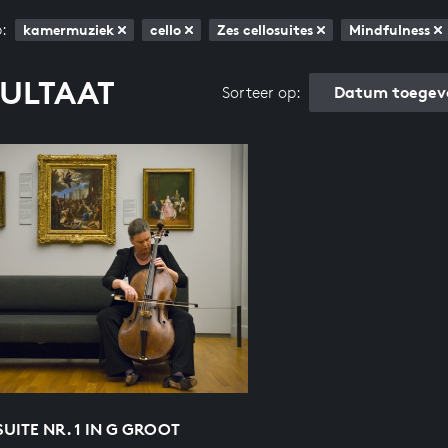
:
kamermuziek
cello
Zes cellosuites
Mindfulness
SULTAAT
Datum toegev
Sorteer op:
UITE NR. 1 IN G GROOT