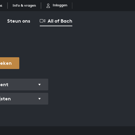
Inloggen
ns
Info & vragen
Steun ons
All of Bach
oeken
ment
jsten