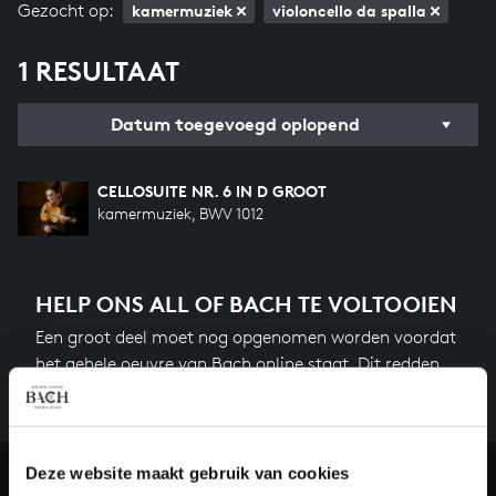
Gezocht op:
kamermuziek
violoncello da spalla
1 RESULTAAT
Datum toegevoegd oplopend
CELLOSUITE NR. 6 IN D GROOT
kamermuziek, BWV 1012
HELP ONS ALL OF BACH TE VOLTOOIEN
Een groot deel moet nog opgenomen worden voordat
het gehele oeuvre van Bach online staat. Dit redden
we niet zonder financiële steun van donateurs. Help
ons de muzikale nalatenschap van Bach te voltooien
en steun ons met een gift!
Deze website maakt gebruik van cookies
Doneren