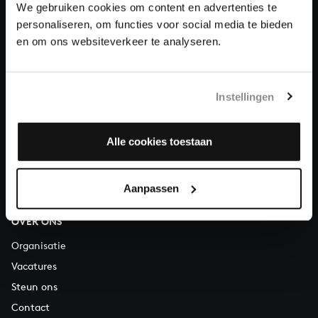
We gebruiken cookies om content en advertenties te
personaliseren, om functies voor social media te bieden
Over All of Bach
en om ons websiteverkeer te analyseren.
Instellingen
VRAGEN?
E.
info@bachvereniging.nl
Alle cookies toestaan
T.
030 - 251 3413
Telefonisch bereikbaar van maandag t/m vrijdag van 9.30 tot
12.30 uur
Aanpassen
OVER ONS
Organisatie
Vacatures
Steun ons
Contact