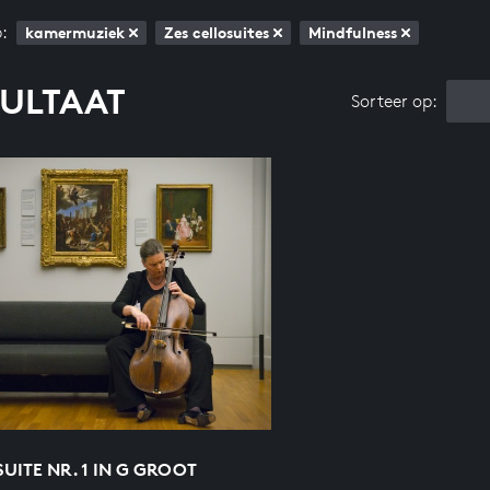
:
kamermuziek
Zes cellosuites
Mindfulness
SULTAAT
Sorteer op:
UITE NR. 1 IN G GROOT