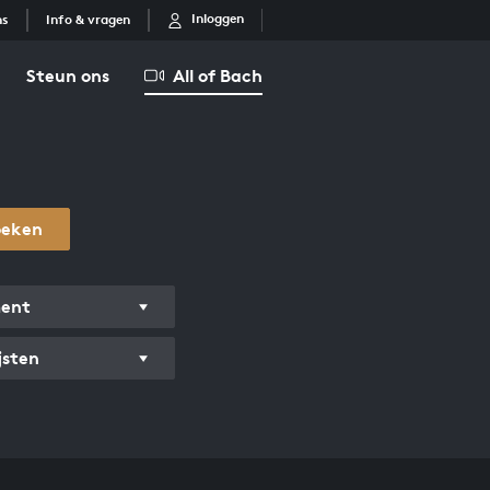
Inloggen
ns
Info & vragen
Steun ons
All of Bach
oeken
ment
jsten