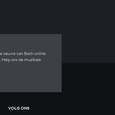
e oeuvre van Bach online
s. Help ons de muzikale
VOLG ONS