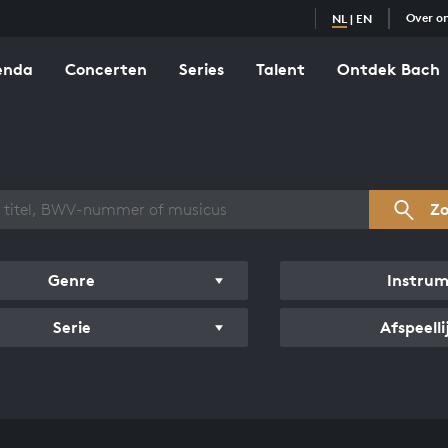
Over o
NL
|
EN
enda
Concerten
Series
Talent
Ontdek Bach
zicht werken
Z
Genre
Instru
Serie
Afspeelli