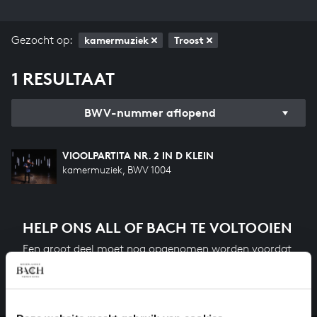
Gezocht op:
kamermuziek
Troost
1 RESULTAAT
BWV-nummer aflopend
VIOOLPARTITA NR. 2 IN D KLEIN
kamermuziek, BWV 1004
HELP ONS ALL OF BACH TE VOLTOOIEN
Een groot deel moet nog opgenomen worden voordat
het gehele oeuvre van Bach online staat. Dit redden
we niet zonder financiële steun van donateurs. Help
ons de muzikale nalatenschap van Bach te voltooien
en steun ons met een gift!