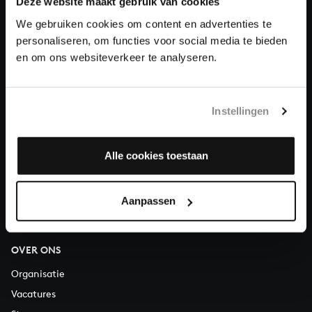
Deze website maakt gebruik van cookies
We gebruiken cookies om content en advertenties te
Doneren
personaliseren, om functies voor social media te bieden
en om ons websiteverkeer te analyseren.
Over All of Bach
Instellingen
VRAGEN?
Alle cookies toestaan
E.
info@bachvereniging.nl
T.
030 - 251 3413
Telefonisch bereikbaar van maandag t/m vrijdag van 9.30 tot
Aanpassen
12.30 uur
OVER ONS
Organisatie
Vacatures