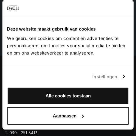
HELP ONS ALL OF BACH TE VOLTOOIEN
Een groot deel moet nog opgenomen worden voordat
Deze website maakt gebruik van cookies
het gehele oeuvre van Bach online staat. Dit redden
We gebruiken cookies om content en advertenties te
we niet zonder financiële steun van donateurs. Help
personaliseren, om functies voor social media te bieden
ons de muzikale nalatenschap van Bach te voltooien
en om ons websiteverkeer te analyseren.
en steun ons met een gift!
Doneren
Instellingen
Over All of Bach
Alle cookies toestaan
Aanpassen
VRAGEN?
E.
info@bachvereniging.nl
T.
030 - 251 3413