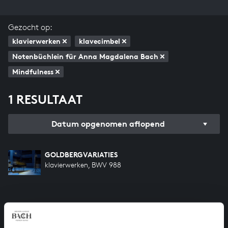
Gezocht op:
klavierwerken
klavecimbel
Notenbüchlein für Anna Magdalena Bach
Mindfulness
1 RESULTAAT
Datum opgenomen aflopend
GOLDBERGVARIATIES
klavierwerken, BWV 988
HELP ONS ALL OF BACH TE VOLTOOIEN
Een groot deel moet nog opgenomen worden voordat