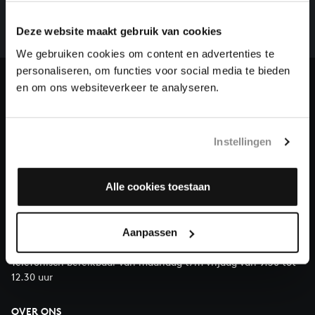
het gehele oeuvre van Bach online staat. Dit redden
we niet zonder financiële steun van donateurs. Help
Deze website maakt gebruik van cookies
ons de muzikale nalatenschap van Bach te voltooien
We gebruiken cookies om content en advertenties te
en steun ons met een gift!
personaliseren, om functies voor social media te bieden
en om ons websiteverkeer te analyseren.
Doneren
Over All of Bach
Instellingen
Alle cookies toestaan
VRAGEN?
E.
info@bachvereniging.nl
Aanpassen
T.
030 - 251 3413
Telefonisch bereikbaar van maandag t/m vrijdag van 9.30 tot
12.30 uur
OVER ONS