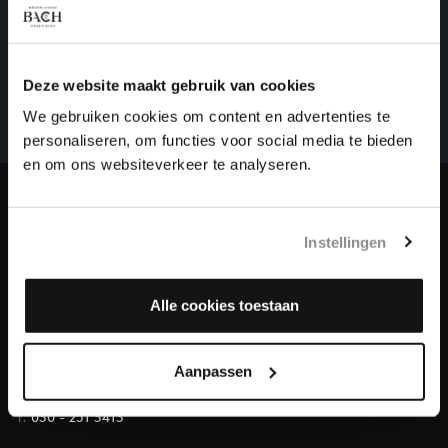
HELP ONS ALL OF BACH TE VOLTOOIEN
Een groot deel moet nog opgenomen worden voordat
Deze website maakt gebruik van cookies
het gehele oeuvre van Bach online staat. Dit redden
we niet zonder financiële steun van donateurs. Help
We gebruiken cookies om content en advertenties te
ons de muzikale nalatenschap van Bach te voltooien
personaliseren, om functies voor social media te bieden
en steun ons met een gift!
en om ons websiteverkeer te analyseren.
Doneren
Instellingen
Over All of Bach
Alle cookies toestaan
VRAGEN?
Aanpassen
E.
info@bachvereniging.nl
T.
030 - 251 3413