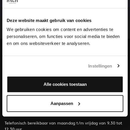
HELP ONS ALL OF BACH TE VOLTOOIEN
Een groot deel moet nog opgenomen worden voordat
het gehele oeuvre van Bach online staat. Dit redden
Deze website maakt gebruik van cookies
we niet zonder financiële steun van donateurs. Help
We gebruiken cookies om content en advertenties te
ons de muzikale nalatenschap van Bach te voltooien
personaliseren, om functies voor social media te bieden
en steun ons met een gift!
en om ons websiteverkeer te analyseren.
Doneren
Instellingen
Over All of Bach
Alle cookies toestaan
VRAGEN?
Aanpassen
E.
info@bachvereniging.nl
T.
030 - 251 3413
Telefonisch bereikbaar van maandag t/m vrijdag van 9.30 tot
12.30 uur