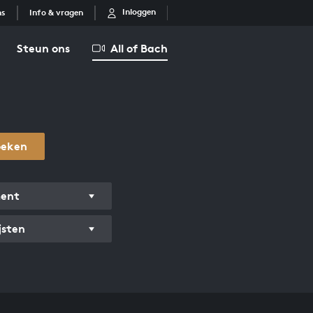
Inloggen
ns
Info & vragen
Steun ons
All of Bach
oeken
ment
jsten