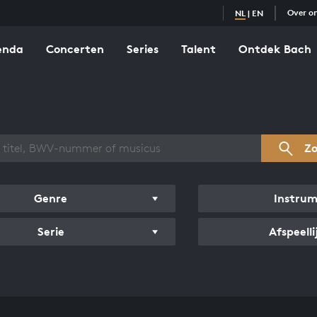
Over o
NL
|
EN
enda
Concerten
Series
Talent
Ontdek Bach
zicht werken
Z
Genre
Instru
Serie
Afspeelli