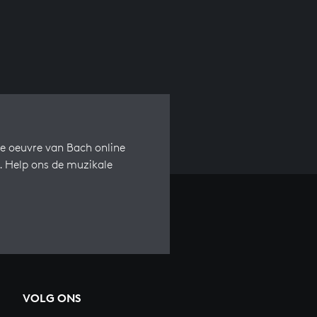
e oeuvre van Bach online
s. Help ons de muzikale
VOLG ONS