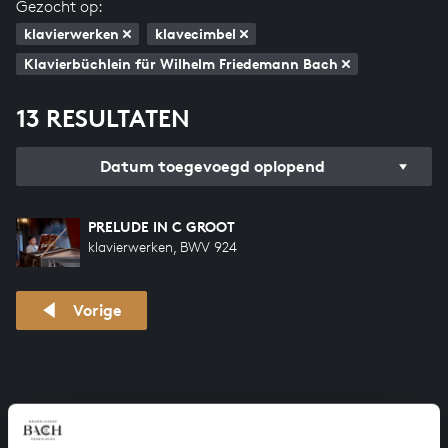
Gezocht op:
klavierwerken
klavecimbel
Klavierbüchlein für Wilhelm Friedemann Bach
13 RESULTATEN
Datum toegevoegd oplopend
PRELUDE IN C GROOT
klavierwerken, BWV 924
Vorige
HELP ONS ALL OF BACH TE VOLTOOIEN
Een groot deel moet nog opgenomen worden voordat