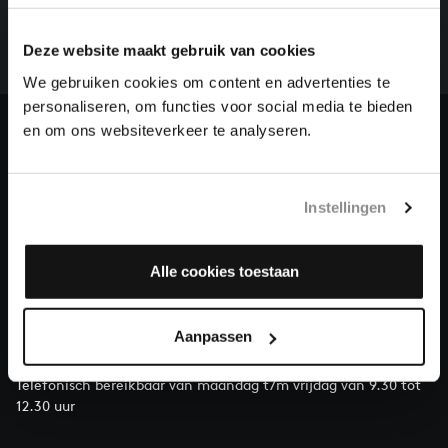
het gehele oeuvre van Bach online staat. Dit redden
we niet zonder financiële steun van donateurs. Help
Deze website maakt gebruik van cookies
ons de muzikale nalatenschap van Bach te voltooien
We gebruiken cookies om content en advertenties te
en steun ons met een gift!
personaliseren, om functies voor social media te bieden
en om ons websiteverkeer te analyseren.
Doneren
Over All of Bach
Instellingen
Alle cookies toestaan
VRAGEN?
E.
info@bachvereniging.nl
Aanpassen
T.
030 - 251 3413
Telefonisch bereikbaar van maandag t/m vrijdag van 9.30 tot
12.30 uur