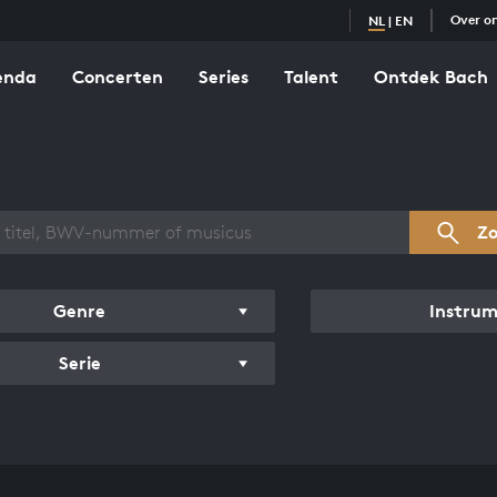
Over o
NL
|
EN
enda
Concerten
Series
Talent
Ontdek Bach
zicht werken
Z
Genre
Instru
Serie