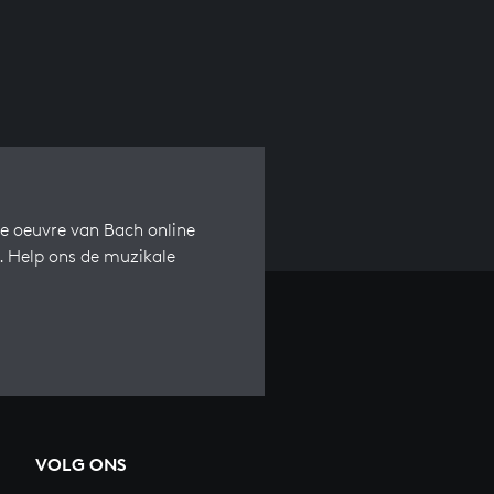
e oeuvre van Bach online
s. Help ons de muzikale
VOLG ONS