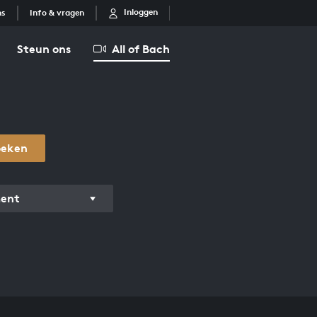
Inloggen
ns
Info & vragen
Steun ons
All of Bach
oeken
ment