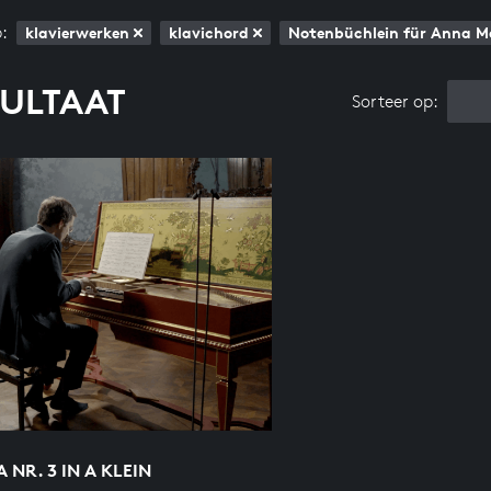
:
klavierwerken
klavichord
Notenbüchlein für Anna 
SULTAAT
Sorteer op:
A NR. 3 IN A KLEIN