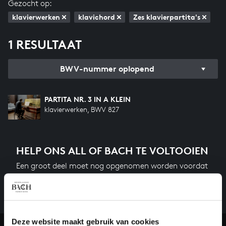
Gezocht op:
klavierwerken
klavichord
Zes klavierpartita's
1 RESULTAAT
BWV-nummer oplopend
PARTITA NR. 3 IN A KLEIN
klavierwerken, BWV 827
HELP ONS ALL OF BACH TE VOLTOOIEN
Een groot deel moet nog opgenomen worden voordat
het gehele oeuvre van Bach online staat. Dit redden
we niet zonder financiële steun van donateurs. Help
ons de muzikale nalatenschap van Bach te voltooien
en steun ons met een gift!
Deze website maakt gebruik van cookies