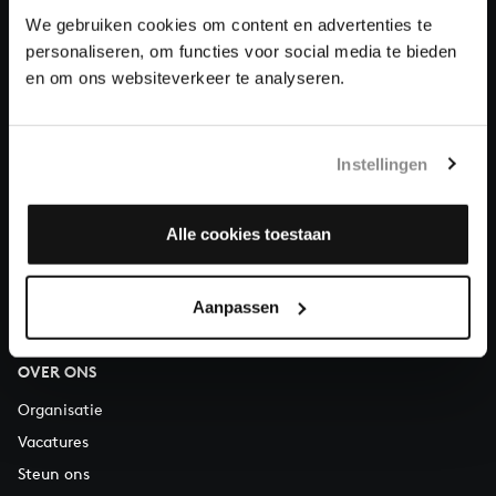
Doneren
We gebruiken cookies om content en advertenties te
personaliseren, om functies voor social media te bieden
en om ons websiteverkeer te analyseren.
Over All of Bach
Instellingen
VRAGEN?
E.
info@bachvereniging.nl
Alle cookies toestaan
T.
030 - 251 3413
Telefonisch bereikbaar van maandag t/m vrijdag van 9.30 tot
Aanpassen
12.30 uur
OVER ONS
Organisatie
Vacatures
Steun ons