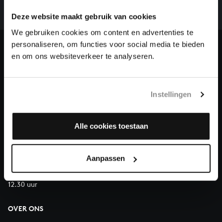
we niet zonder financiële steun van donateurs. Help
Deze website maakt gebruik van cookies
ons de muzikale nalatenschap van Bach te voltooien
en steun ons met een gift!
We gebruiken cookies om content en advertenties te
personaliseren, om functies voor social media te bieden
Doneren
en om ons websiteverkeer te analyseren.
Over All of Bach
Instellingen
Alle cookies toestaan
VRAGEN?
E.
info@bachvereniging.nl
T.
030 - 251 3413
Aanpassen
Telefonisch bereikbaar van maandag t/m vrijdag van 9.30 tot
12.30 uur
OVER ONS