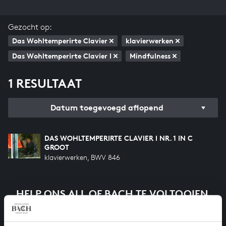
Gezocht op:
Das Wohltemperirte Clavier
klavierwerken
Das Wohltemperirte Clavier I
Mindfulness
1 RESULTAAT
Datum toegevoegd aflopend
DAS WOHLTEMPERIRTE CLAVIER I NR. 1 IN C
GROOT
klavierwerken, BWV 846
HELP ONS ALL OF BACH TE VOLTOOIEN
Een groot deel moet nog opgenomen worden voordat
het gehele oeuvre van Bach online staat. Dit redden