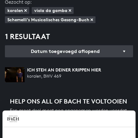
Gezocht op:
koralen
viola da gamba
Schemelli’s Musicalisches Gesang-Buch
1 RESULTAAT
Datum toegevoegd aflopend
ICH STEH AN DEINER KRIPPEN HIER
koralen, BWV 469
HELP ONS ALL OF BACH TE VOLTOOIEN
Een groot deel moet nog opgenomen worden voordat
het gehele oeuvre van Bach online staat. Dit redden
we niet zonder financiële steun van donateurs. Help
ons de muzikale nalatenschap van Bach te voltooien