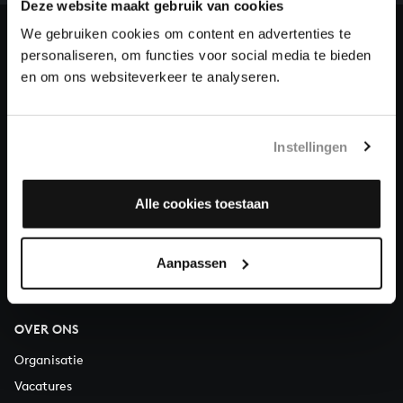
en steun ons met een gift!
Deze website maakt gebruik van cookies
We gebruiken cookies om content en advertenties te
Doneren
personaliseren, om functies voor social media te bieden
en om ons websiteverkeer te analyseren.
Over All of Bach
Instellingen
VRAGEN?
Alle cookies toestaan
E.
info@bachvereniging.nl
T.
030 - 251 3413
Aanpassen
Telefonisch bereikbaar van maandag t/m vrijdag van 9.30 tot
12.30 uur
OVER ONS
Organisatie
Vacatures