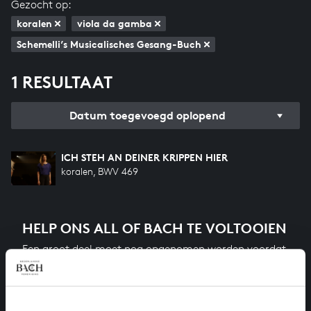
Gezocht op:
koralen
viola da gamba
Schemelli’s Musicalisches Gesang-Buch
1 RESULTAAT
Datum toegevoegd oplopend
ICH STEH AN DEINER KRIPPEN HIER
koralen, BWV 469
HELP ONS ALL OF BACH TE VOLTOOIEN
Een groot deel moet nog opgenomen worden voordat
het gehele oeuvre van Bach online staat. Dit redden
we niet zonder financiële steun van donateurs. Help
ons de muzikale nalatenschap van Bach te voltooien