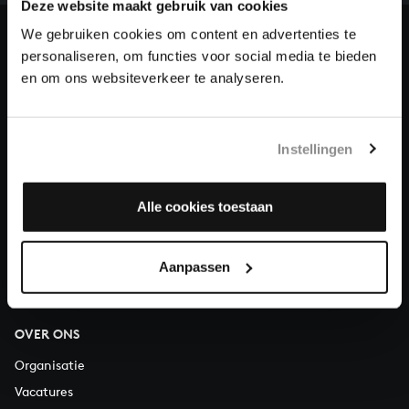
en steun ons met een gift!
Deze website maakt gebruik van cookies
We gebruiken cookies om content en advertenties te
Doneren
personaliseren, om functies voor social media te bieden
en om ons websiteverkeer te analyseren.
Over All of Bach
Instellingen
VRAGEN?
Alle cookies toestaan
E.
info@bachvereniging.nl
T.
030 - 251 3413
Aanpassen
Telefonisch bereikbaar van maandag t/m vrijdag van 9.30 tot
12.30 uur
OVER ONS
Organisatie
Vacatures