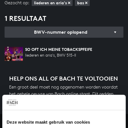
Gezocht op:
liederen en aria's
bas
1 RESULTAAT
BWV-nummer oplopend
SO OFT ICH MEINE TOBACKSPFEIFE
liederen en aria's, BWV 515-II
HELP ONS ALL OF BACH TE VOLTOOIEN
Een groot deel moet nog opgenomen worden voordat
het gehele oeuvre van Bach online staat. Dit redden
we niet zonder financiële steun van donateurs. Help
ons de muzikale nalatenschap van Bach te voltooien
en steun ons met een gift!
Deze website maakt gebruik van cookies
Doneren