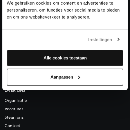
We gebruiken cookies om content en advertenties te
personaliseren, om functies voor social media te bieden
Over All of Bach
en om ons websiteverkeer te analyseren.
Instellingen
VRAGEN?
E.
info@bachvereniging.nl
Alle cookies toestaan
T.
030 - 251 3413
Telefonisch bereikbaar van maandag t/m vrijdag van 9.30 tot
12.30 uur
Aanpassen
OVER ONS
Organisatie
Vacatures
Steun ons
Contact