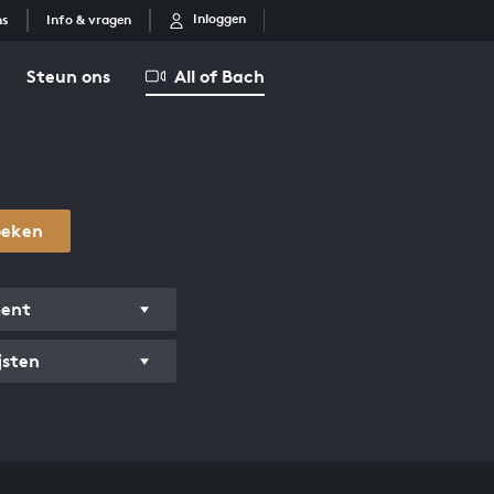
Inloggen
ns
Info & vragen
Steun ons
All of Bach
oeken
ment
jsten