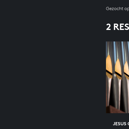
Gezocht op
2 RE
JESUS 