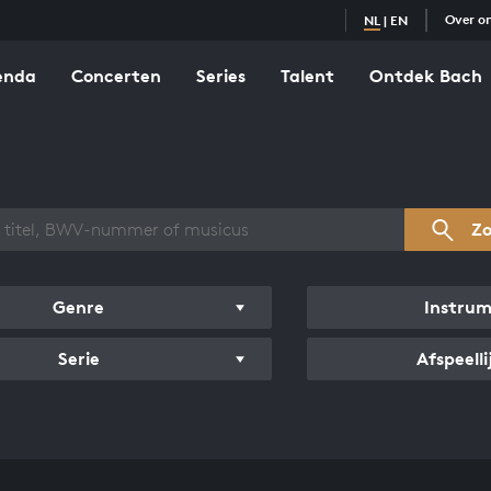
Over o
NL
|
EN
enda
Concerten
Series
Talent
Ontdek Bach
zicht werken
Z
Genre
Instru
Serie
Afspeelli