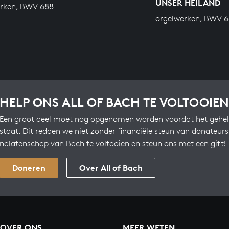
UNSER HEILAND
erken, BWV 688
orgelwerken, BWV 
HELP ONS ALL OF BACH TE VOLTOOIEN
Een groot deel moet nog opgenomen worden voordat het gehel
staat. Dit redden we niet zonder financiële steun van donateur
nalatenschap van Bach te voltooien en steun ons met een gift!
Doneren
Over All of Bach
OVER ONS
MEER WETEN