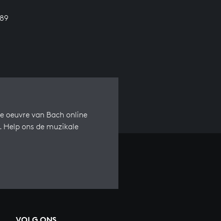
689
e oeuvre van Bach online
s. Help ons de muzikale
VOLG ONS