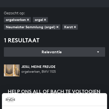
Gezocht op:
orgelwerken
orgel
Neumeister Sammlung (orgel)
Kerst
1 RESULTAAT
Relevantie
JESU, MEINE FREUDE
orgelwerken, BWV 1105
HELP ONS ALL OF BACH TE VOLTOOIEN
Een groot deel moet nog opgenomen worden voordat
het gehele oeuvre van Bach online staat. Dit redden