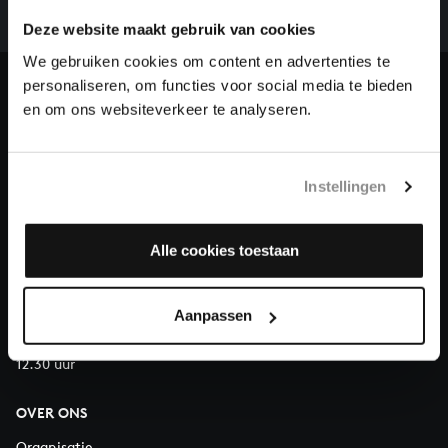
we niet zonder financiële steun van donateurs. Help
ons de muzikale nalatenschap van Bach te voltooien
Deze website maakt gebruik van cookies
en steun ons met een gift!
We gebruiken cookies om content en advertenties te
personaliseren, om functies voor social media te bieden
Doneren
en om ons websiteverkeer te analyseren.
Over All of Bach
Instellingen
Alle cookies toestaan
VRAGEN?
E.
info@bachvereniging.nl
T.
030 - 251 3413
Aanpassen
Telefonisch bereikbaar van maandag t/m vrijdag van 9.30 tot
12.30 uur
OVER ONS
Organisatie