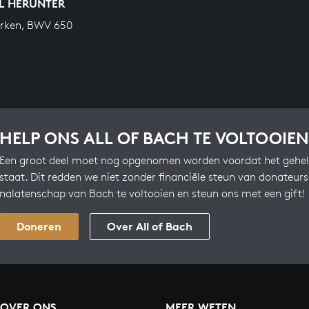
L HERUNTER
erken, BWV 650
HELP ONS ALL OF BACH TE VOLTOOIEN
Een groot deel moet nog opgenomen worden voordat het gehel
staat. Dit redden we niet zonder financiële steun van donateur
nalatenschap van Bach te voltooien en steun ons met een gift!
Doneren
Over All of Bach
OVER ONS
MEER WETEN