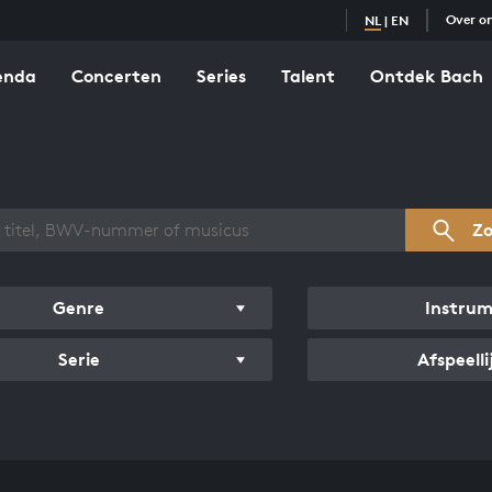
Over o
NL
|
EN
enda
Concerten
Series
Talent
Ontdek Bach
zicht werken
Z
Genre
Instru
Serie
Afspeelli