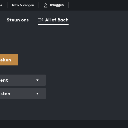
Inloggen
ns
Info & vragen
Steun ons
All of Bach
oeken
ment
jsten