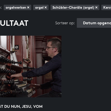
:
orgelwerken
orgel
Schübler-Choräle (orgel)
Kers
SULTAAT
Datum opgeno
Sorteer op:
T DU NUN, JESU, VOM