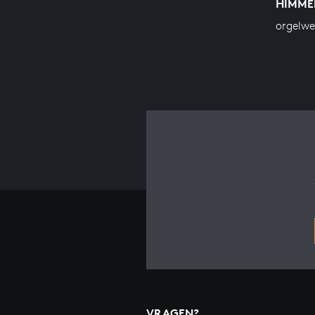
HIMME
orgelw
VRAGEN?