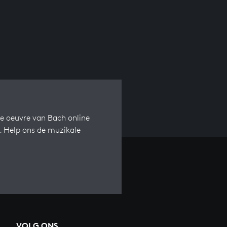
e oeuvre van Bach online
s. Help ons de muzikale
VOLG ONS