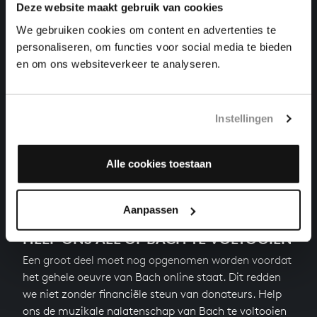
DUET NR. 3 IN G GROOT
Deze website maakt gebruik van cookies
orgelwerken, BWV 804
We gebruiken cookies om content en advertenties te
personaliseren, om functies voor social media te bieden
AUS TIEFER NOT SCHREI ICH ZU DIR
en om ons websiteverkeer te analyseren.
orgelwerken, BWV 686
KYRIE, GOTT HEILIGER GEIST
orgelwerken, BWV 671
Instellingen
Vorige
Alle cookies toestaan
Aanpassen
HELP ONS ALL OF BACH TE VOLTOOIEN
Een groot deel moet nog opgenomen worden voordat
het gehele oeuvre van Bach online staat. Dit redden
we niet zonder financiële steun van donateurs. Help
ons de muzikale nalatenschap van Bach te voltooien