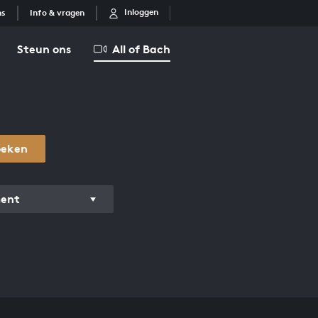
Inloggen
ns
Info & vragen
Steun ons
All of Bach
oeken
ment