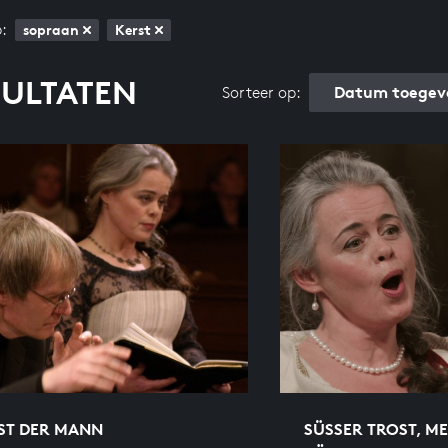
:
sopraan
Kerst
SULTATEN
Datum toegev
Sorteer op:
IST DER MANN
SÜSSER TROST, MEI