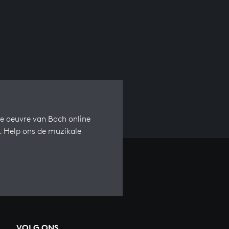
e oeuvre van Bach online
s. Help ons de muzikale
VOLG ONS