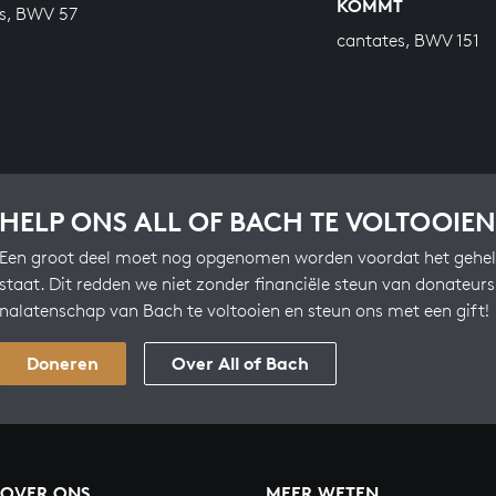
ÖMMT
s, BWV 57
cantates, BWV 151
HELP ONS ALL OF BACH TE VOLTOOIEN
Een groot deel moet nog opgenomen worden voordat het gehel
staat. Dit redden we niet zonder financiële steun van donateur
nalatenschap van Bach te voltooien en steun ons met een gift!
Doneren
Over All of Bach
OVER ONS
MEER WETEN