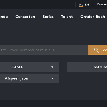
Over o
NL
|
EN
enda
Concerten
Series
Talent
Ontdek Bach
zicht werken
Z
Genre
Instru
Afspeellijsten