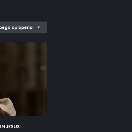
oegd oplopend
N JESUS K