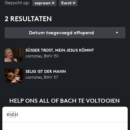
Gezocht op:
sopraan
Kerst
2 RESULTATEN
Datum toegevoegd aflopend
SÜSSER TROST, MEIN JESUS KÖMMT
cantates, BWV 151
SELIG IST DER MANN
cantates, BWV 57
HELP ONS ALL OF BACH TE VOLTOOIEN
Een groot deel moet nog opgenomen worden voordat
het gehele oeuvre van Bach online staat. Dit redden
we niet zonder financiële steun van donateurs. Help