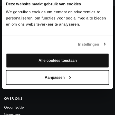
ons de muzikale nalatenschap van Bach te voltooien
Deze website maakt gebruik van cookies
en steun ons met een gift!
We gebruiken cookies om content en advertenties te
personaliseren, om functies voor social media te bieden
Doneren
en om ons websiteverkeer te analyseren.
Over All of Bach
Instellingen
VRAGEN?
Alle cookies toestaan
E.
info@bachvereniging.nl
T.
030 - 251 3413
Aanpassen
Telefonisch bereikbaar van maandag t/m vrijdag van 9.30 tot
12.30 uur
OVER ONS
Organisatie
Vacatures