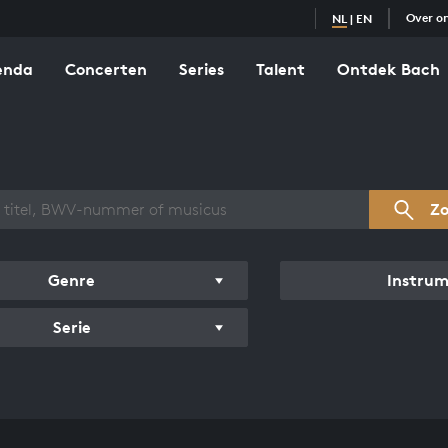
Over o
NL
|
EN
enda
Concerten
Series
Talent
Ontdek Bach
zicht werken
Z
Genre
Instru
Serie