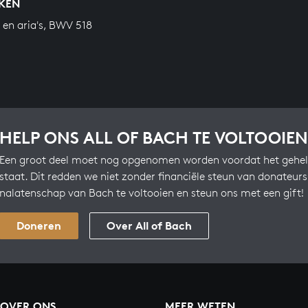
KEN
n en aria's, BWV 518
HELP ONS ALL OF BACH TE VOLTOOIEN
Een groot deel moet nog opgenomen worden voordat het gehel
staat. Dit redden we niet zonder financiële steun van donateur
nalatenschap van Bach te voltooien en steun ons met een gift!
Doneren
Over All of Bach
OVER ONS
MEER WETEN