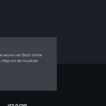
e oeuvre van Bach online
s. Help ons de muzikale
VOLG ONS