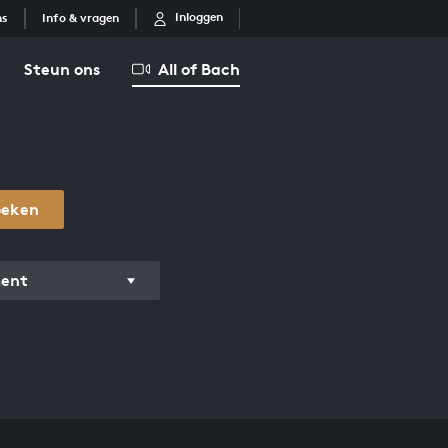
Inloggen
ns
Info & vragen
Steun ons
All of Bach
oeken
ment