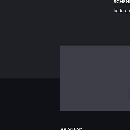
SCHEN
liedere
VRAGEN?