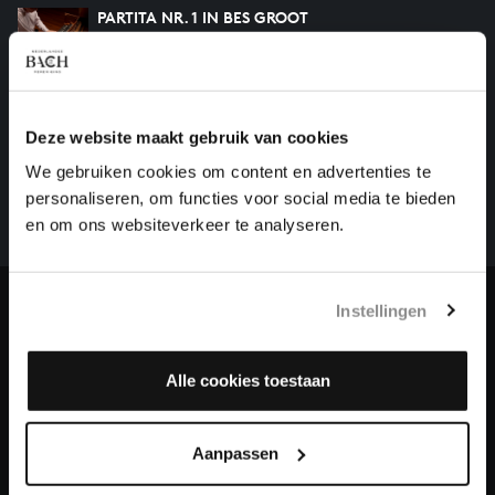
PARTITA NR. 1 IN BES GROOT
klavierwerken, BWV 825
HELP ONS ALL OF BACH TE VOLTOOIEN
Deze website maakt gebruik van cookies
Een groot deel moet nog opgenomen worden voordat
We gebruiken cookies om content en advertenties te
het gehele oeuvre van Bach online staat. Dit redden
personaliseren, om functies voor social media te bieden
we niet zonder financiële steun van donateurs. Help
en om ons websiteverkeer te analyseren.
ons de muzikale nalatenschap van Bach te voltooien
en steun ons met een gift!
Instellingen
Doneren
Over All of Bach
Alle cookies toestaan
Aanpassen
VRAGEN?