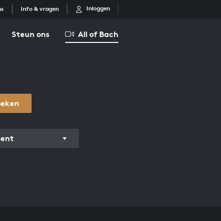
Inloggen
ns
Info & vragen
Steun ons
All of Bach
oeken
ment