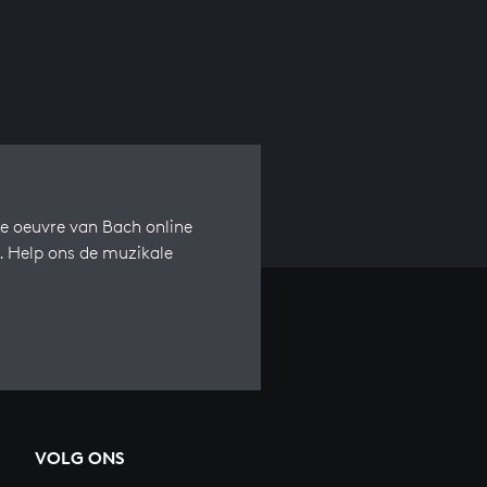
e oeuvre van Bach online
s. Help ons de muzikale
VOLG ONS