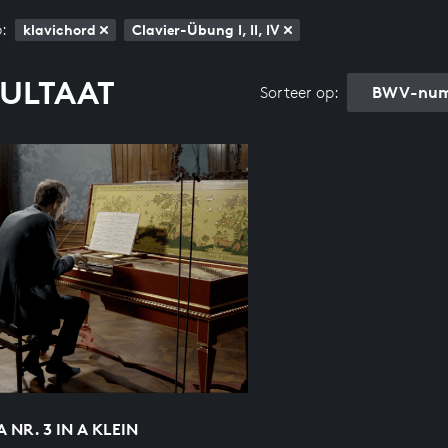
:
klavichord
Clavier-Übung I, II, IV
SULTAAT
BWV-num
Sorteer op:
A NR. 3 IN A KLEIN