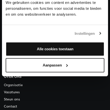
We gebruiken cookies om content en advertenties te
personaliseren, om functies voor social media te bieden
Over All of Bach
en om ons websiteverkeer te analyseren.
Instellingen
VRAGEN?
E.
info@bachvereniging.nl
Alle cookies toestaan
T.
030 - 251 3413
Telefonisch bereikbaar van maandag t/m vrijdag van 9.30 tot
12.30 uur
Aanpassen
OVER ONS
Organisatie
Vacatures
Steun ons
Contact