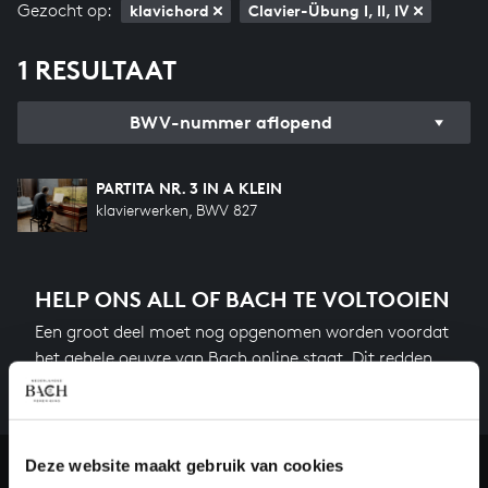
Gezocht op:
klavichord
Clavier-Übung I, II, IV
1 RESULTAAT
BWV-nummer aflopend
PARTITA NR. 3 IN A KLEIN
klavierwerken, BWV 827
HELP ONS ALL OF BACH TE VOLTOOIEN
Een groot deel moet nog opgenomen worden voordat
het gehele oeuvre van Bach online staat. Dit redden
we niet zonder financiële steun van donateurs. Help
ons de muzikale nalatenschap van Bach te voltooien
en steun ons met een gift!
Deze website maakt gebruik van cookies
Doneren