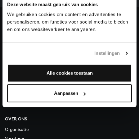
Deze website maakt gebruik van cookies
en steun ons met een gift!
We gebruiken cookies om content en advertenties te
Doneren
personaliseren, om functies voor social media te bieden
en om ons websiteverkeer te analyseren.
Over All of Bach
Instellingen
VRAGEN?
Alle cookies toestaan
E.
info@bachvereniging.nl
T.
030 - 251 3413
Aanpassen
Telefonisch bereikbaar van maandag t/m vrijdag van 9.30 tot
12.30 uur
OVER ONS
Organisatie
Vacatures