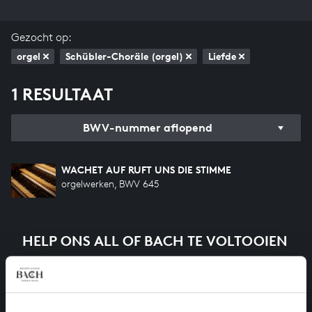
Gezocht op:
orgel
Schübler-Choräle (orgel)
Liefde
1 RESULTAAT
BWV-nummer aflopend
WACHET AUF RUFT UNS DIE STIMME
orgelwerken, BWV 645
HELP ONS ALL OF BACH TE VOLTOOIEN
Een groot deel moet nog opgenomen worden voordat
het gehele oeuvre van Bach online staat. Dit redden
we niet zonder financiële steun van donateurs. Help
ons de muzikale nalatenschap van Bach te voltooien