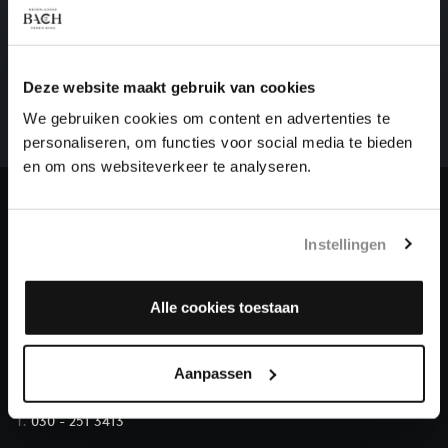
HELP ONS ALL OF BACH TE VOLTOOIEN
Een groot deel moet nog opgenomen worden voordat
Deze website maakt gebruik van cookies
het gehele oeuvre van Bach online staat. Dit redden
We gebruiken cookies om content en advertenties te
we niet zonder financiële steun van donateurs. Help
personaliseren, om functies voor social media te bieden
ons de muzikale nalatenschap van Bach te voltooien
en om ons websiteverkeer te analyseren.
en steun ons met een gift!
Doneren
Instellingen
Over All of Bach
Alle cookies toestaan
VRAGEN?
Aanpassen
E.
info@bachvereniging.nl
T.
030 - 251 3413