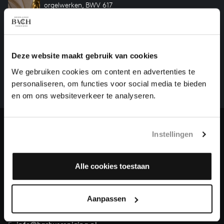
orgelwerken, BWV 617
HELP ONS ALL OF BACH TE VOLTOOIEN
Deze website maakt gebruik van cookies
Een groot deel moet nog opgenomen worden voordat
We gebruiken cookies om content en advertenties te
het gehele oeuvre van Bach online staat. Dit redden
personaliseren, om functies voor social media te bieden
we niet zonder financiële steun van donateurs. Help
en om ons websiteverkeer te analyseren.
ons de muzikale nalatenschap van Bach te voltooien
en steun ons met een gift!
Doneren
Instellingen
Over All of Bach
Alle cookies toestaan
Aanpassen
VRAGEN?