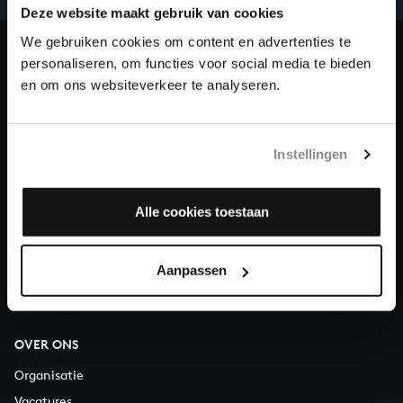
Deze website maakt gebruik van cookies
en steun ons met een gift!
We gebruiken cookies om content en advertenties te
Doneren
personaliseren, om functies voor social media te bieden
en om ons websiteverkeer te analyseren.
Over All of Bach
Instellingen
VRAGEN?
Alle cookies toestaan
E.
info@bachvereniging.nl
T.
030 - 251 3413
Aanpassen
Telefonisch bereikbaar van maandag t/m vrijdag van 9.30 tot
12.30 uur
OVER ONS
Organisatie
Vacatures