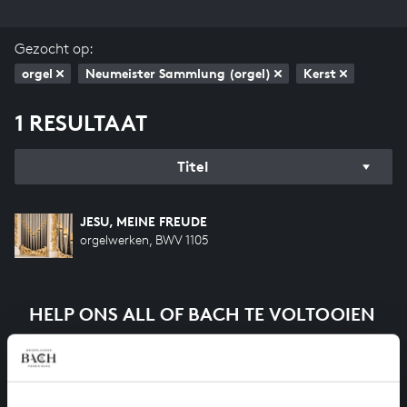
Gezocht op:
orgel
Neumeister Sammlung (orgel)
Kerst
1 RESULTAAT
Titel
JESU, MEINE FREUDE
orgelwerken, BWV 1105
HELP ONS ALL OF BACH TE VOLTOOIEN
Een groot deel moet nog opgenomen worden voordat
het gehele oeuvre van Bach online staat. Dit redden
we niet zonder financiële steun van donateurs. Help
ons de muzikale nalatenschap van Bach te voltooien