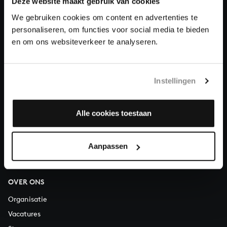
Deze website maakt gebruik van cookies
We gebruiken cookies om content en advertenties te
Doneren
personaliseren, om functies voor social media te bieden
en om ons websiteverkeer te analyseren.
Over All of Bach
Instellingen
VRAGEN?
Alle cookies toestaan
E.
info@bachvereniging.nl
T.
030 - 251 3413
Telefonisch bereikbaar van maandag t/m vrijdag van 9.30 tot
Aanpassen
12.30 uur
OVER ONS
Organisatie
Vacatures