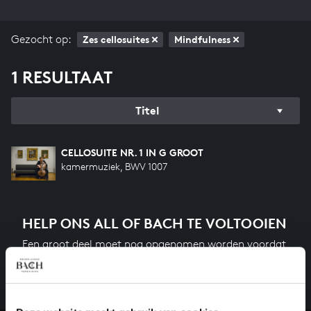
Gezocht op:
Zes cellosuites
Mindfulness
1 RESULTAAT
Titel
CELLOSUITE NR. 1 IN G GROOT
kamermuziek, BWV 1007
HELP ONS ALL OF BACH TE VOLTOOIEN
Een groot deel moet nog opgenomen worden voordat
het gehele oeuvre van Bach online staat. Dit redden
we niet zonder financiële steun van donateurs. Help
ons de muzikale nalatenschap van Bach te voltooien
en steun ons met een gift!