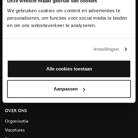
Deze website maakt gebruik van cookies
We gebruiken cookies om content en advertenties te
Doneren
personaliseren, om functies voor social media te bieden
en om ons websiteverkeer te analyseren.
Over All of Bach
Instellingen
VRAGEN?
Alle cookies toestaan
E.
info@bachvereniging.nl
T.
030 - 251 3413
Telefonisch bereikbaar van maandag t/m vrijdag van 9.30 tot
Aanpassen
12.30 uur
OVER ONS
Organisatie
Vacatures