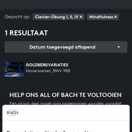
Gezocht op:
Clavier-Übung I, II, IV
Mindfulness
1 RESULTAAT
Datum toegevoegd aflopend
GOLDBERGVARIATIES
klavierwerken, BWV 988
HELP ONS ALL OF BACH TE VOLTOOIEN
Een groot deel moet nog opgenomen worden voordat
het gehele oeuvre van Bach online staat. Dit redden
we niet zonder financiële steun van donateurs. Help
ons de muzikale nalatenschap van Bach te voltooien
en steun ons met een gift!