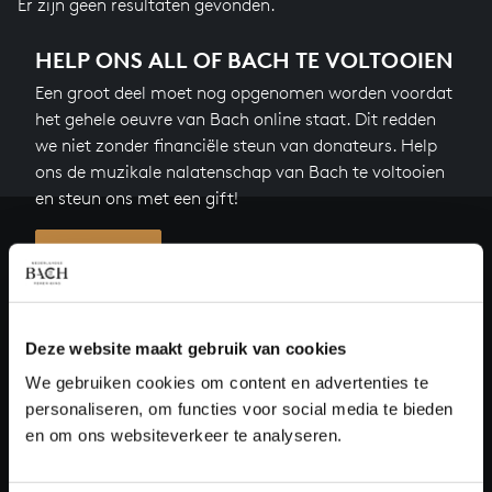
Er zijn geen resultaten gevonden.
HELP ONS ALL OF BACH TE VOLTOOIEN
Een groot deel moet nog opgenomen worden voordat
het gehele oeuvre van Bach online staat. Dit redden
we niet zonder financiële steun van donateurs. Help
ons de muzikale nalatenschap van Bach te voltooien
en steun ons met een gift!
Doneren
Over All of Bach
Deze website maakt gebruik van cookies
We gebruiken cookies om content en advertenties te
personaliseren, om functies voor social media te bieden
VRAGEN?
en om ons websiteverkeer te analyseren.
E.
info@bachvereniging.nl
T.
030 - 251 3413