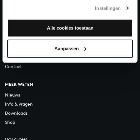
Telefonisch bereikbaar van maandag t/m vrijdag van 9.30 tot
Instellingen
12.30 uur
Alle cookies toestaan
OVER ONS
Organisatie
Vacatures
Aanpassen
Steun ons
Contact
MEER WETEN
Nieuws
Info & vragen
Downloads
Shop
VOLG ONS