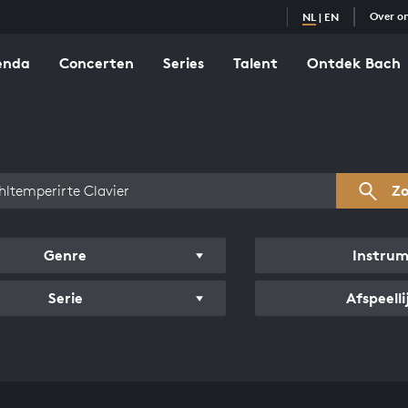
Over o
NL
|
EN
enda
Concerten
Series
Talent
Ontdek Bach
zicht werken
Z
Genre
Instru
Serie
Afspeelli