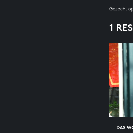
Gezocht op
1 RE
DAS WO