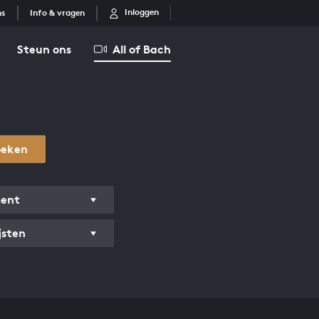
Inloggen
ns
Info & vragen
Steun ons
All of Bach
oeken
ment
jsten