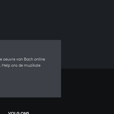
e oeuvre van Bach online
s. Help ons de muzikale
VOLG ONS