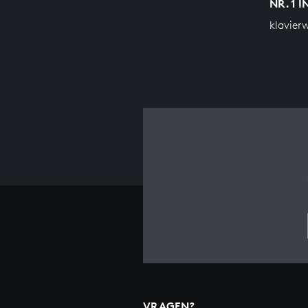
NR. 1 
klavier
VRAGEN?