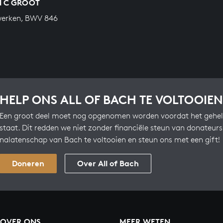
IN C GROOT
werken, BWV 846
HELP ONS ALL OF BACH TE VOLTOOIEN
Een groot deel moet nog opgenomen worden voordat het gehel
staat. Dit redden we niet zonder financiële steun van donateur
nalatenschap van Bach te voltooien en steun ons met een gift!
Doneren
Over All of Bach
OVER ONS
MEER WETEN