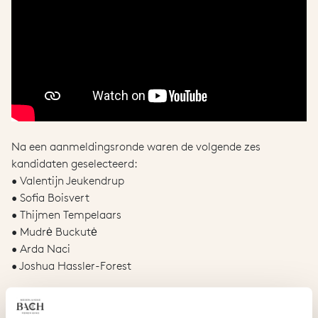
Na een aanmeldingsronde waren de volgende zes
kandidaten geselecteerd:
• Valentijn Jeukendrup
• Sofia Boisvert
• Thijmen Tempelaars
• Mudrė Buckutė
• Arda Naci
• Joshua Hassler-Forest
Lucia Swarts liet de zes cellisten kennismaken met