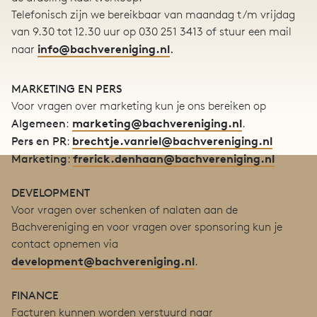
Telefonisch zijn we bereikbaar van maandag t/m vrijdag
van 9.30 tot 12.30 uur op 030 251 3413 of stuur een mail
info@bachvereniging.nl
naar
.
MARKETING EN PERS
Voor vragen over marketing kun je ons bereiken op
marketing@bachvereniging.nl
Algemeen
:
.
brechtje.vanriel@bachvereniging.nl
Pers en PR
:
frerick.denhaan@bachvereniging.nl
Marketing
:
DEVELOPMENT
Voor vragen over schenken of nalaten aan de
Bachvereniging en voor vragen over sponsoring kun je
contact opnemen via
development@bachvereniging.nl
.
FINANCE
Facturen kunnen worden verstuurd naar