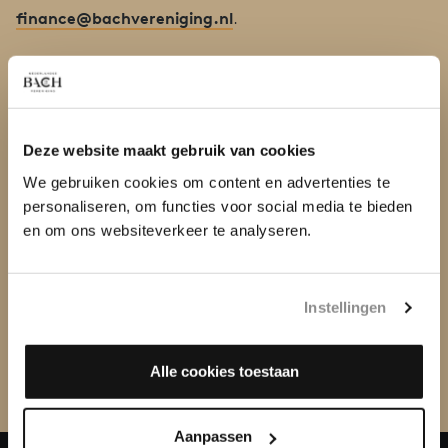
finance@bachvereniging.nl
.
ALL OF BACH
Voor vragen over ons online videoproject All of Bach kun je
allofbach@bachvereniging.nl
ons bereiken op
.
Deze website maakt gebruik van cookies
KANTOOR
We gebruiken cookies om content en advertenties te
Nederlandse Bachvereniging
personaliseren, om functies voor social media te bieden
Postbus 295
en om ons websiteverkeer te analyseren.
3500 AG Utrecht
T. 030 - 252 4010 (Algemeen,
voor kaartverkoop bel 030 -
251 3413
)
Instellingen
Bezoekadres:
Plompetorengracht 21
Alle cookies toestaan
3512 CB Utrecht
Aanpassen