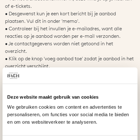
of e-tickets.
• Desgewenst kun je een kort bericht bij je aanbod
plaatsen. Vul dit in onder 'memo'.
• Controleer bij het invullen je e-mailadres, want alle
reacties op je aanbod worden per e-mail verzonden.
• Je contactgegevens worden niet getoond in het
overzicht.
• Klik op de knop 'voeg aanbod toe' zodat je aanbod in het
overzicht verschijnt.
• Kaarten verkocht? Verwijder zelf je aanbod. Klik op de 'X'
bij je aanbod.
Let op: wanneer mensen op je aanbod reageren kan het
Deze website maakt gebruik van cookies
zijn dat deze mails in je spam-folder belanden.
We gebruiken cookies om content en advertenties te
personaliseren, om functies voor social media te bieden
Deze service van de Nederlandse Bachvereniging is niet
en om ons websiteverkeer te analyseren.
bedoeld voor commerciële doeleinden.
Ja mag kaarten niet aanbieden voor een hoger bedrag