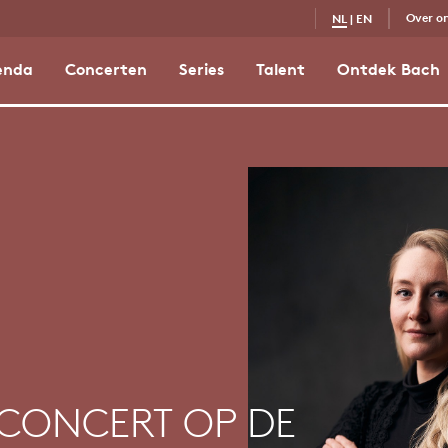
Over o
NL
|
EN
enda
Concerten
Series
Talent
Ontdek Bach
 CONCERT OP DE