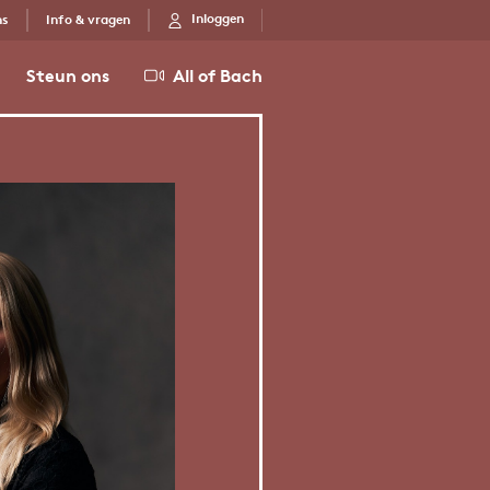
Inloggen
ns
Info & vragen
Steun ons
All of Bach