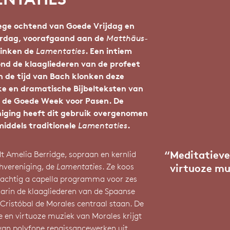
ege ochtend van Goede Vrijdag en
terdag, voorafgaand aan de
Matthäus-
klinken de
. Een intiem
Lamentaties
ond de klaagliederen van de profeet
n de tijd van Bach klonken deze
ke en dramatische Bijbelteksten van
n de Goede Week voor Pasen. De
iging heeft dit gebruik overgenomen
iddels traditionele
.
Lamentaties
“
Meditatieve
idt Amelia Berridge, sopraan en kernlid
hvereniging, de
Lamentaties
. Ze koos
virtuoze mu
rachtig a capella programma voor zes
arin de klaagliederen van de Spaanse
Cristóbal de Morales centraal staan. De
 en virtuoze muziek van Morales krijgt
 van polyfone renaissancewerken uit