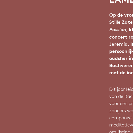
Op de vro
Stille Za
, 
Passion
concert r
Jeremia. I
persoonlij
oudsher i
Bachveren
met de inm
Dit jaar le
van de Bac
voor een p
zangers wa
componist 
meditatieve
omlijsting