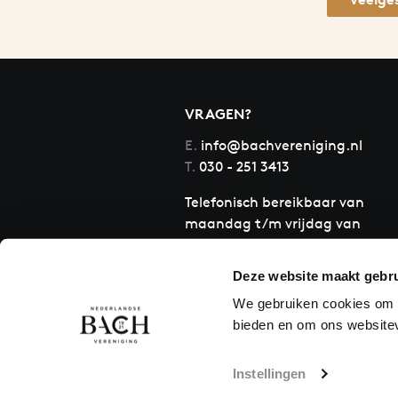
VRAGEN?
E.
info@bachvereniging.nl
T.
030 - 251 3413
Telefonisch bereikbaar van
maandag t/m vrijdag van
9.30 tot 12.30 uur
Deze website maakt gebru
We gebruiken cookies om c
bieden en om ons websitev
Instellingen
Privacyreglement
Disclaimer
C