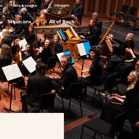
Inloggen
ns
Info & vragen
Steun ons
All of Bach