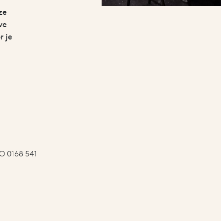
ze
ve
r je
BO 0168 541