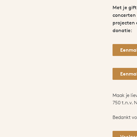
Met je gif
concerten 
projecten 
donatie:
Eenmal
Eenmal
Maak je li
750 t.n.v.
Bedankt voo
Veelge