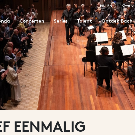
Over o
NL
|
EN
enda
Concerten
Series
Talent
Ontdek Bach
EF EENMALIG