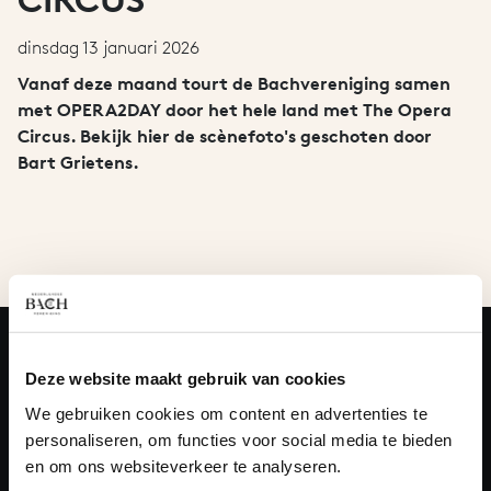
CIRCUS
dinsdag 13 januari 2026
Vanaf deze maand tourt de Bachvereniging samen
met OPERA2DAY door het hele land met The Opera
Circus. Bekijk hier de scènefoto's geschoten door
Bart Grietens.
VRAGEN?
Deze website maakt gebruik van cookies
E.
info@bachvereniging.nl
We gebruiken cookies om content en advertenties te
T.
030 - 251 3413
personaliseren, om functies voor social media te bieden
en om ons websiteverkeer te analyseren.
Telefonisch bereikbaar van maandag t/m vrijdag van 9.30 tot