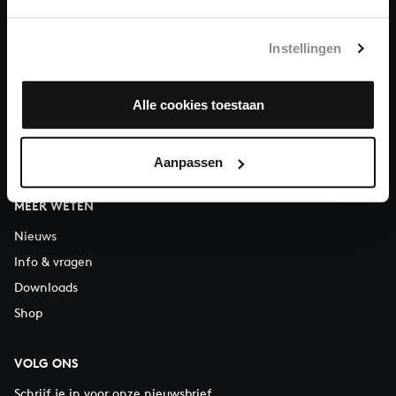
12.30 uur
Instellingen
OVER ONS
Organisatie
Vacatures
Alle cookies toestaan
Steun ons
Contact
Aanpassen
MEER WETEN
Nieuws
Info & vragen
Downloads
Shop
VOLG ONS
Schrijf je in voor onze nieuwsbrief