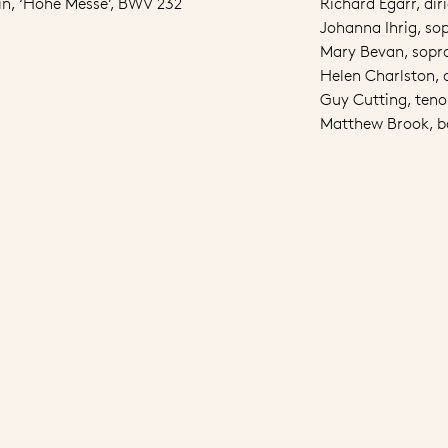
ein, ‘Hohe Messe’, BWV 232
Richard Egarr, dir
Johanna Ihrig, so
Mary Bevan, sopr
Helen Charlston, a
Guy Cutting, teno
Matthew Brook, b