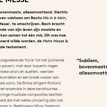
bovenmaats, allesomvattend. Slechts
even volstaan om Bachs
,
Mis in b klein
esse’, te omschrijven. Bach bracht
nde van zijn leven zijn mooiste en
kken samen tot één mis. Dit was hoe
nnerd wilde worden, de
is
Hohe Messe
kale testament.
“
Subliem,
zagwekkende ‘Kyrie’ tot het juichende
s pacem’, met daar tussenin negen
bovenmaats
nieke aria’s en duetten, veertien
allesomvat
koordelen en een brede waaier aan
le solo’s. De Britse dirigent Richard
 het ensemble in deze kersttournee.
mmige muzikale composities bezitten
heid die met welke uitvoering dan ook
naren is: Beethovens
Missa Solemnis
,