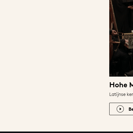
Hohe 
Latijnse k
B