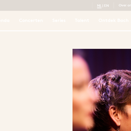
Over o
NL
|
EN
enda
Concerten
Series
Talent
Ontdek Bach