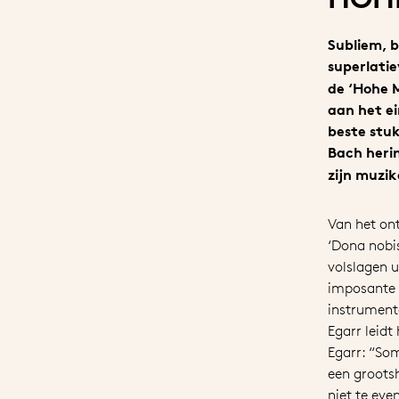
Subliem, 
superlati
de ‘Hohe M
aan het ei
beste stu
Bach heri
zijn muzi
Van het ont
‘Dona nobi
volslagen u
imposante 
instrumenta
Egarr leidt
Egarr: “So
een groots
niet te eve