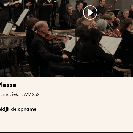
Messe
erkmuziek, BWV 232
ekijk de opname