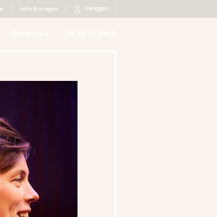
Inloggen
ns
Info & vragen
Steun ons
All of Bach