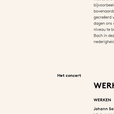
bijvoorbeel
bovenaard
gecreëerd v
dagen ons u
niveau te 
Bach in dez
nederighei
Het concert
WERK
WERKEN
Johann Se