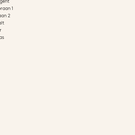
igent
praan 1
aan 2
lt
r
as